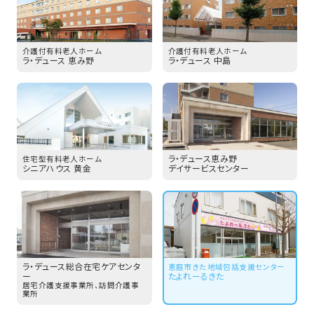
介護付有料老人ホーム
介護付有料老人ホーム
ラ・デュース 恵み野
ラ・デュース 中島
ラ・デュース恵み野
住宅型有料老人ホーム
シニアハウス 黄金
デイサービスセンター
ラ・デュース
総合在宅ケアセンタ
恵庭市きた地域包括支援センター
ー
たよれーるきた
居宅介護支援事業所、訪問介護事
業所