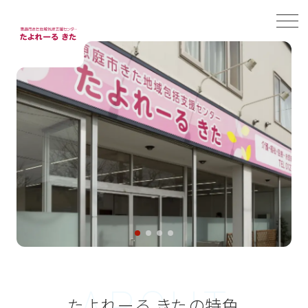
A
B
O
U
T
たよれーる きたの特色