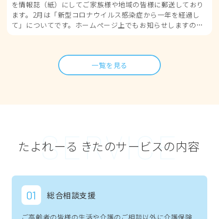
を情報誌（紙）にしてご家族様や地域の皆様に郵送しており
ます。2月は「新型コロナウイルス感染症から一年を経過し
て」についてです。ホームぺージ上でもお知らせしますの
で、在宅で介護をされている
一覧を見る
S
E
R
V
I
C
E
たよれーる きたのサービスの内容
総合相談支援
ご高齢者の皆様の生活や介護のご相談以外に介護保険