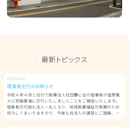
T
O
P
I
C
S
最新トピックス
2022.04.01
理事長交代のお知らせ
令和４年４月１日付で医療法人社団慶心会の理事長が塩野寛
から宮脇寛海に交代いたしましたことをご報告いたします。
理事長交代後も法人一丸となり、地域医療福祉の発展のため
努力してまいりますので、今後も当法人の運営にご理解、ご
協力を賜りますよ