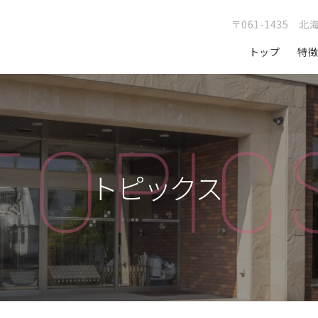
〒061-1435 
トップ
特
T
O
P
I
C
トピックス