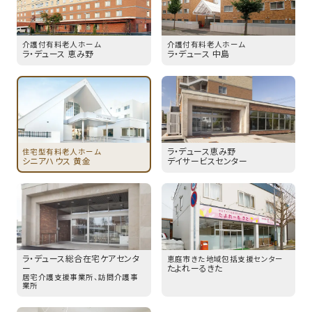
介護付有料老人ホーム
介護付有料老人ホーム
ラ・デュース 恵み野
ラ・デュース 中島
ラ・デュース恵み野
住宅型有料老人ホーム
シニアハウス 黄金
デイサービスセンター
ラ・デュース
総合在宅ケアセンタ
恵庭市きた地域包括支援センター
ー
たよれーるきた
居宅介護支援事業所、訪問介護事
業所