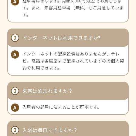
駐車場はあります。月額3,000円
でお貸ししま
(税込)
す。また、来客用駐車場（無料）もご用意していま
入居費用とサービス一覧
す。
施設設備
インターネットは利用できますか?
入居方法とQ&A
インターネットの配線設備はありませんが、テレ
ビ、電話は各居室まで配線されていますので個人契
約で利用できます。
アクセス
来客は泊まれますか？
入居者の部屋に泊まることが可能です。
入浴は毎日できますか？