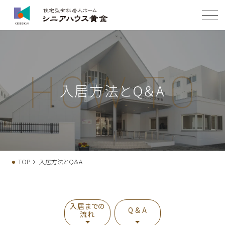
H
O
W
T
O
入居方法とQ＆A
TOP
入居方法とQ＆A
入居までの
Q & A
流れ